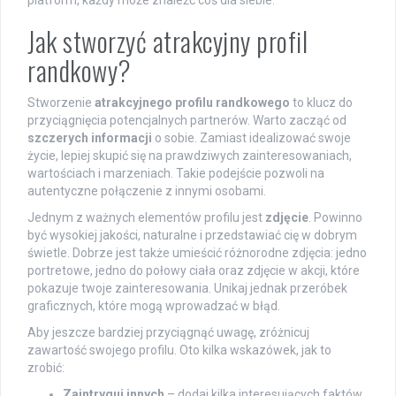
platform, każdy może znaleźć coś dla siebie.
Jak stworzyć atrakcyjny profil
randkowy?
Stworzenie
atrakcyjnego profilu randkowego
to klucz do
przyciągnięcia potencjalnych partnerów. Warto zacząć od
szczerych informacji
o sobie. Zamiast idealizować swoje
życie, lepiej skupić się na prawdziwych zainteresowaniach,
wartościach i marzeniach. Takie podejście pozwoli na
autentyczne połączenie z innymi osobami.
Jednym z ważnych elementów profilu jest
zdjęcie
. Powinno
być wysokiej jakości, naturalne i przedstawiać cię w dobrym
świetle. Dobrze jest także umieścić różnorodne zdjęcia: jedno
portretowe, jedno do połowy ciała oraz zdjęcie w akcji, które
pokazuje twoje zainteresowania. Unikaj jednak przeróbek
graficznych, które mogą wprowadzać w błąd.
Aby jeszcze bardziej przyciągnąć uwagę, zróżnicuj
zawartość swojego profilu. Oto kilka wskazówek, jak to
zrobić:
Zaintryguj innych
– dodaj kilka interesujących faktów