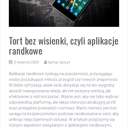
Tort bez wisienki, czyli aplikacje
randkowe
2 sierpnia 2020
laptop-spa.pl
Aplikacje randkowe zyskują na popularności, przyciągając
osoby poszukujące miłości, przygód czy nowych znajomości.
W dobie cyfryzacji, wiele osób decyduje się na ten wygodny
sposób nawiązywania relacji, ale nie wszyscy wiedzą, jak
efektywnie z nich korzystać. Ważne jest, aby nie tylko wybrać
odpowiednią platformę, ale także stworzyć atrakcyjny profil
oraz umiejętnie prowadzić rozmowy. Warto również zwrócić
uwagę na bezpieczeństwo podczas randkowania w sieci, aby
uniknąć nieprzyjemnych sytuacji. W artykule przyjrzymy się
różnym aspektom związanym z aplikacjami randkowymi,