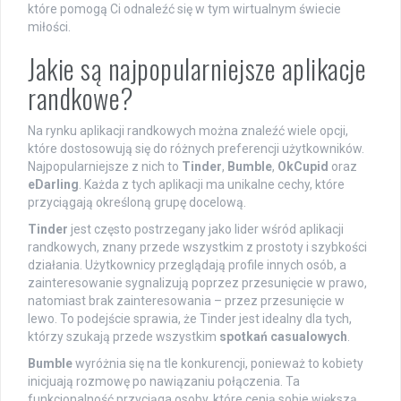
które pomogą Ci odnaleźć się w tym wirtualnym świecie
miłości.
Jakie są najpopularniejsze aplikacje
randkowe?
Na rynku aplikacji randkowych można znaleźć wiele opcji,
które dostosowują się do różnych preferencji użytkowników.
Najpopularniejsze z nich to
Tinder
,
Bumble
,
OkCupid
oraz
eDarling
. Każda z tych aplikacji ma unikalne cechy, które
przyciągają określoną grupę docelową.
Tinder
jest często postrzegany jako lider wśród aplikacji
randkowych, znany przede wszystkim z prostoty i szybkości
działania. Użytkownicy przeglądają profile innych osób, a
zainteresowanie sygnalizują poprzez przesunięcie w prawo,
natomiast brak zainteresowania – przez przesunięcie w
lewo. To podejście sprawia, że Tinder jest idealny dla tych,
którzy szukają przede wszystkim
spotkań casualowych
.
Bumble
wyróżnia się na tle konkurencji, ponieważ to kobiety
inicjuają rozmowę po nawiązaniu połączenia. Ta
funkcjonalność przyciąga osoby, które cenią sobie większą