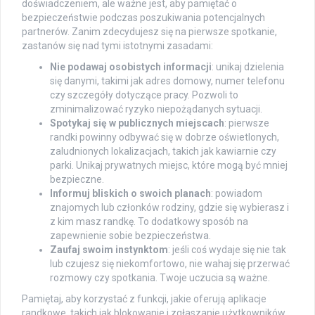
doświadczeniem, ale ważne jest, aby pamiętać o
bezpieczeństwie podczas poszukiwania potencjalnych
partnerów. Zanim zdecydujesz się na pierwsze spotkanie,
zastanów się nad tymi istotnymi zasadami:
Nie podawaj osobistych informacji
: unikaj dzielenia
się danymi, takimi jak adres domowy, numer telefonu
czy szczegóły dotyczące pracy. Pozwoli to
zminimalizować ryzyko niepożądanych sytuacji.
Spotykaj się w publicznych miejscach
: pierwsze
randki powinny odbywać się w dobrze oświetlonych,
zaludnionych lokalizacjach, takich jak kawiarnie czy
parki. Unikaj prywatnych miejsc, które mogą być mniej
bezpieczne.
Informuj bliskich o swoich planach
: powiadom
znajomych lub członków rodziny, gdzie się wybierasz i
z kim masz randkę. To dodatkowy sposób na
zapewnienie sobie bezpieczeństwa.
Zaufaj swoim instynktom
: jeśli coś wydaje się nie tak
lub czujesz się niekomfortowo, nie wahaj się przerwać
rozmowy czy spotkania. Twoje uczucia są ważne.
Pamiętaj, aby korzystać z funkcji, jakie oferują aplikacje
randkowe, takich jak blokowanie i zgłaszanie użytkowników,