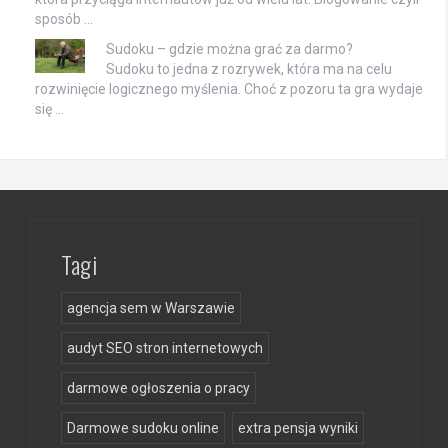
sposób …
Sudoku – gdzie można grać za darmo?
Sudoku to jedna z rozrywek, która ma na celu
rozwinięcie logicznego myślenia. Choć z pozoru ta gra wydaje
się …
Tagi
agencja sem w Warszawie
audyt SEO stron internetowych
darmowe ogłoszenia o pracy
Darmowe sudoku online
extra pensja wyniki