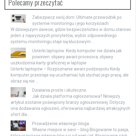
Polecamy przeczytać
Zabezpiecz swój dom: Ultimate przewodnik po
systemie monitoringu i jego korzyściach
W dzisiejszym świecie, gdzie bezpieczeństwo w domu stanowi
jeden z najwyższych priorytetów, wybór odpowiedniego
systemu monitoringu staje się kluczowym …
Usterki laptopów. Kiedy komputer nie działa jak
powinien: objawy awarii procesora, objawy
uszkodzenia karty graficznej w laptopie
Usterki laptopów – Rozpoznanie awarii podzespołu Kiedy
komputer przestaje się uruchamiać lub słychać jego pracę, ale
obraz się nie …
Działania proste i skuteczne.
Jak działa platforma ogłoszeniowa? Niniejszy
artykuł zostanie poświęcony branży ogłoszeniowej. Dotyczy
ona dodawania ogłoszeń, oferowania najbardziej atrakcyjnych
ofert dla …
Prowadzenie własnego bloga.
Własne miejsce w sieci – blog Blogowanie to pasja,
która przyciąga internautów już od wielu lat. Blogowanie czyli