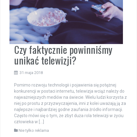
Czy faktycznie powinniśmy
unikać telewizji?
31 maja 2018
Pomimo rozwoju technologii i pojawienia się potężnej
konkurencji w postaci internetu, telewizja wciąż należy do
najważniejszych mediów na świecie. Wielu ludzi korzysta z
niej po prostu z przyzwyczajenia, inni z kolei uważają ją za
najlepsze i najbardziej godne zaufania źródło informacji.
Często mówi się o tym, że zbyt duża rola telewizji w życiu
człowieka w […]
Nie tylko reklama