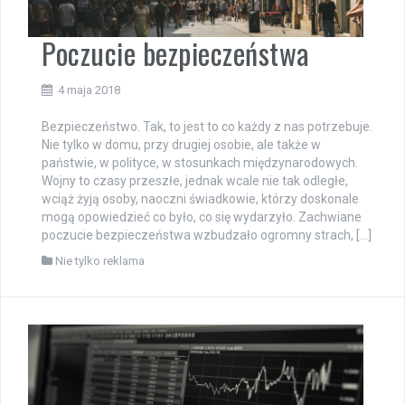
Poczucie bezpieczeństwa
4 maja 2018
Bezpieczeństwo. Tak, to jest to co każdy z nas potrzebuje.
Nie tylko w domu, przy drugiej osobie, ale także w
państwie, w polityce, w stosunkach międzynarodowych.
Wojny to czasy przeszłe, jednak wcale nie tak odległe,
wciąż żyją osoby, naoczni świadkowie, którzy doskonale
mogą opowiedzieć co było, co się wydarzyło. Zachwiane
poczucie bezpieczeństwa wzbudzało ogromny strach, […]
Nie tylko reklama