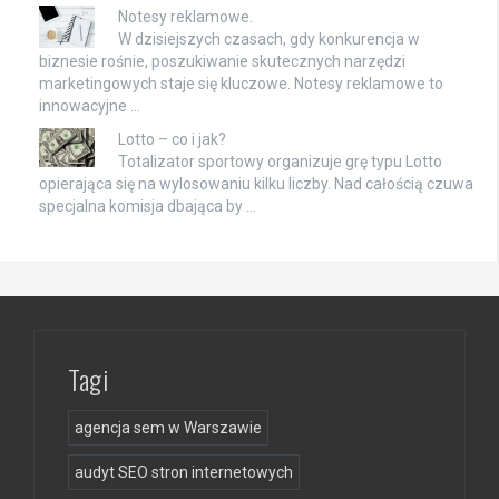
Notesy reklamowe.
W dzisiejszych czasach, gdy konkurencja w
biznesie rośnie, poszukiwanie skutecznych narzędzi
marketingowych staje się kluczowe. Notesy reklamowe to
innowacyjne …
Lotto – co i jak?
Totalizator sportowy organizuje grę typu Lotto
opierająca się na wylosowaniu kilku liczby. Nad całością czuwa
specjalna komisja dbająca by …
Tagi
agencja sem w Warszawie
audyt SEO stron internetowych