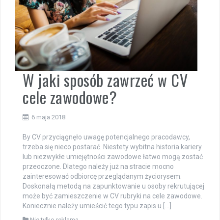
W jaki sposób zawrzeć w CV
cele zawodowe?
6 maja 2018
By CV przyciągnęło uwagę potencjalnego pracodawcy,
trzeba się nieco postarać. Niestety wybitna historia kariery
lub niezwykłe umiejętności zawodowe łatwo mogą zostać
przeoczone. Dlatego należy już na stracie mocno
zainteresować odbiorcę przeglądanym życiorysem.
Doskonałą metodą na zapunktowanie u osoby rekrutującej
może być zamieszczenie w CV rubryki na cele zawodowe.
Koniecznie należy umieścić tego typu zapis u […]
Nie tylko reklama