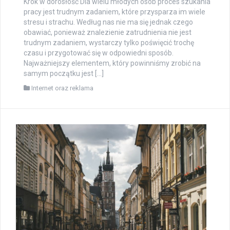
Krok w dorosłość Dla wielu młodych osób proces szukania
pracy jest trudnym zadaniem, które przysparza im wiele
stresu i strachu. Według nas nie ma się jednak czego
obawiać, ponieważ znalezienie zatrudnienia nie jest
trudnym zadaniem, wystarczy tylko poświęcić trochę
czasu i przygotować się w odpowiedni sposób.
Najważniejszy elementem, który powinniśmy zrobić na
samym początku jest […]
Internet oraz reklama