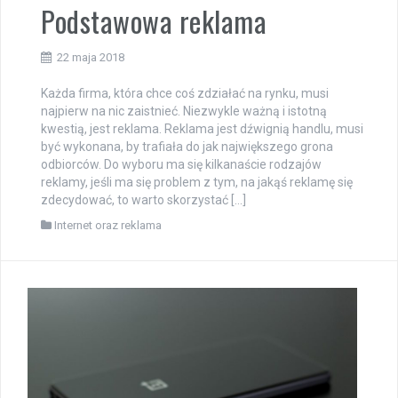
Podstawowa reklama
22 maja 2018
Każda firma, która chce coś zdziałać na rynku, musi
najpierw na nic zaistnieć. Niezwykle ważną i istotną
kwestią, jest reklama. Reklama jest dźwignią handlu, musi
być wykonana, by trafiała do jak największego grona
odbiorców. Do wyboru ma się kilkanaście rodzajów
reklamy, jeśli ma się problem z tym, na jakąś reklamę się
zdecydować, to warto skorzystać […]
Internet oraz reklama