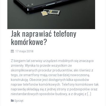
Jak naprawiać telefony
komórkowe?
17 maja 2018
Z biegiem lat serwisy urządzeń mobilnych się znacząco
zmieniły. Wynika to przede wszystkim ze
skomplikowanych procedur producentów, ale również z
tego, że smartfony mają coraz bardziej nowoczesną
konstrukcję. Obecnie jest dostępnych kilka sposobów
napraw telefonów komórkowych. Telefony komórkowe tak
naprawdę składają się z jednej strony z podzespołów oraz
niestandardowych sposobów budowy, a z drugiej z […]
Sprzęt