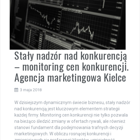
Stały nadzór nad konkurencją
– monitoring cen konkurencji.
Agencja marketingowa Kielce
3 maja 2018
W dzisiejszym dynamicznym świecie biznesu, stały nadzór
nad konkurencją jest kluczowym elementem strategii
każdej firmy. Monitoring cen konkurencji nie tylko pozwala
na bieżąco śledzić zmiany w ofertach rywali, ale również
stanowi fundament dla podejmowania trafnych decyzji
marketingowych. W obliczu rosnącej konkurencji i
zmieniających się preferencji klientów, umiejętność