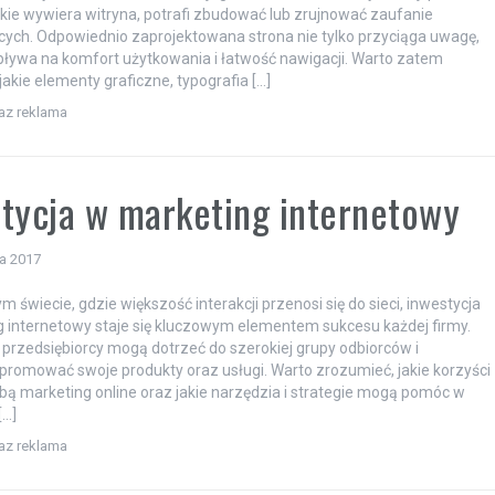
akie wywiera witryna, potrafi zbudować lub zrujnować zaufanie
ych. Odpowiednio zaprojektowana strona nie tylko przyciąga uwagę,
pływa na komfort użytkowania i łatwość nawigacji. Warto zatem
jakie elementy graficzne, typografia […]
raz reklama
tycja w marketing internetowy
ia 2017
m świecie, gdzie większość interakcji przenosi się do sieci, inwestycja
 internetowy staje się kluczowym elementem sukcesu każdej firmy.
 przedsiębiorcy mogą dotrzeć do szerokiej grupy odbiorców i
promować swoje produkty oraz usługi. Warto zrozumieć, jakie korzyści
obą marketing online oraz jakie narzędzia i strategie mogą pomóc w
[…]
raz reklama