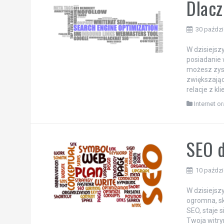
Dlacz
30 paździ
W dzisiejsz
posiadanie 
możesz zysk
zwiększając
relacje z kl
Internet o
SEO d
10 paździ
W dzisiejsz
ogromna, sk
SEO, staje 
Twoja witr