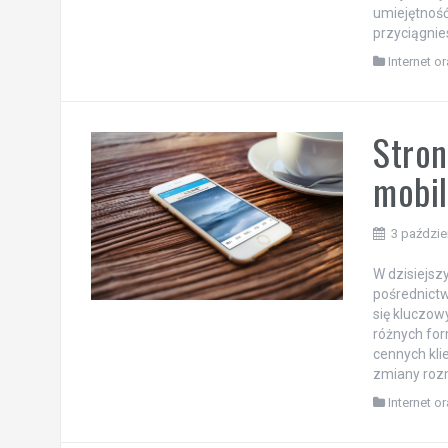
umiejętnoś
przyciągnie
Internet o
Stron
mobi
3 paździe
W dzisiejsz
pośrednict
się kluczow
różnych fo
cennych kli
zmiany rozm
Internet o