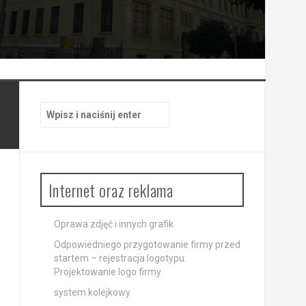
Szukaj:
Internet oraz reklama
Oprawa zdjęć i innych grafik
Odpowiedniego przygotowanie firmy przed
startem – rejestracja logotypu.
Projektowanie logo firmy
system kolejkowy