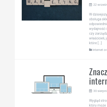
22 wrześn
W dzisiejsz
obsługa sk
odpowiedni
wydajność i
czy zarząd
właścicieli
które […]
Internet o
Znacz
inter
30 sierpn
Wygląd stro
który może 