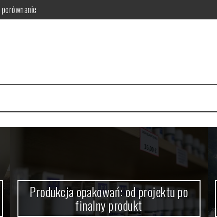
ny produkt
znesu i samorządu
 kluczowe?
cesu Twojego wydarzenia
 Bezpieczeństwa
i porównanie
Produkcja opakowań: od projektu po
finalny produkt