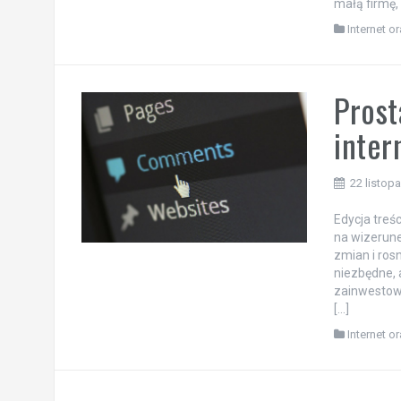
małą firmę,
Internet o
Prost
inter
22 listop
Edycja treś
na wizerune
zmian i rosn
niezbędne, 
zainwestowa
[…]
Internet o