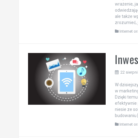
wrażenie, j
odwiedzając
ale także w
zrozumieć, 
Internet o
Inwes
22 sierpn
W dzisiejszy
w marketing
Dzięki temu
efektywnie 
niesie ze s
budowaniu 
Internet o