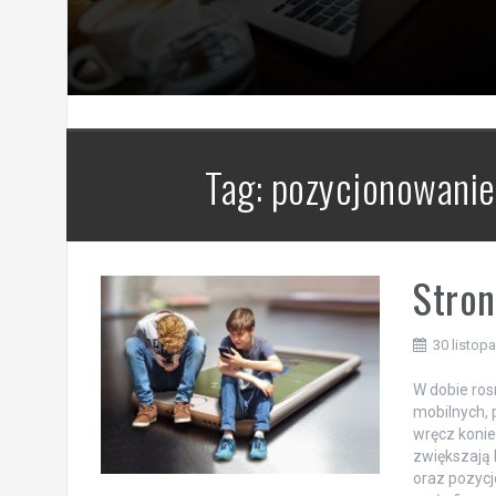
Tag:
pozycjonowanie
Stron
30 listop
W dobie ros
mobilnych, 
wręcz konie
zwiększają 
oraz pozycj