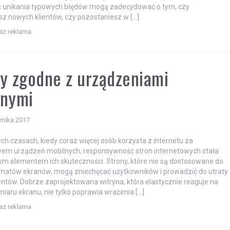
ć unikania typowych błędów mogą zadecydować o tym, czy
sz nowych klientów, czy pozostaniesz w […]
raz reklama
y zgodne z urządzeniami
lnymi
rnika 2017
ych czasach, kiedy coraz więcej osób korzysta z internetu za
wem urządzeń mobilnych, responsywność stron internetowych stała
ym elementem ich skuteczności. Strony, które nie są dostosowane do
rmatów ekranów, mogą zniechęcać użytkowników i prowadzić do utraty
entów. Dobrze zaprojektowana witryna, która elastycznie reaguje na
iaru ekranu, nie tylko poprawia wrażenia […]
raz reklama