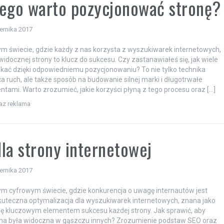
ego warto pozycjonować stronę?
ernika 2017
ym świecie, gdzie każdy z nas korzysta z wyszukiwarek internetowych,
widocznej strony to klucz do sukcesu. Czy zastanawiałeś się, jak wiele
ać dzięki odpowiedniemu pozycjonowaniu? To nie tylko technika
a ruch, ale także sposób na budowanie silnej marki i długotrwałe
ientami. Warto zrozumieć, jakie korzyści płyną z tego procesu oraz […]
raz reklama
la strony internetowej
ernika 2017
ym cyfrowym świecie, gdzie konkurencja o uwagę internautów jest
uteczna optymalizacja dla wyszukiwarek internetowych, znana jako
się kluczowym elementem sukcesu każdej strony. Jak sprawić, aby
yna była widoczna w gąszczu innych? Zrozumienie podstaw SEO oraz