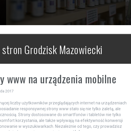
 stron Grodzisk Mazowiecki
y www na urządzenia mobilne
ada 2017
nącej liczby użytkowników przeglądających internet na urządzeniach
posiadanie responsywnej strony www stało się nie tylko zaletą, ale
cznością. Strony dostosowane do smartfonów i tabletów nie tylko
komfort korzystania, ale także wpływają na efektywność konwersji
onowanie w wyszukiwarkach. Niezależnie od tego, czy prowadzisz