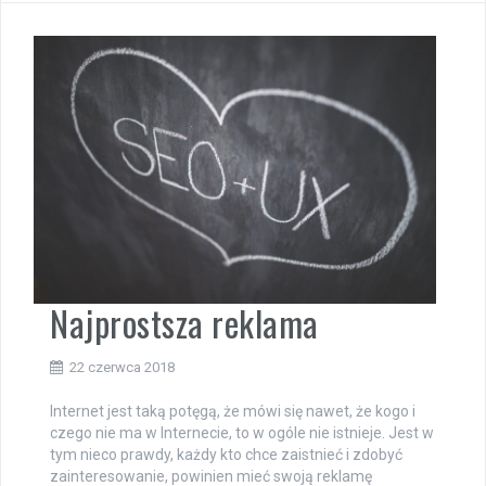
Najprostsza reklama
22 czerwca 2018
Internet jest taką potęgą, że mówi się nawet, że kogo i
czego nie ma w Internecie, to w ogóle nie istnieje. Jest w
tym nieco prawdy, każdy kto chce zaistnieć i zdobyć
zainteresowanie, powinien mieć swoją reklamę