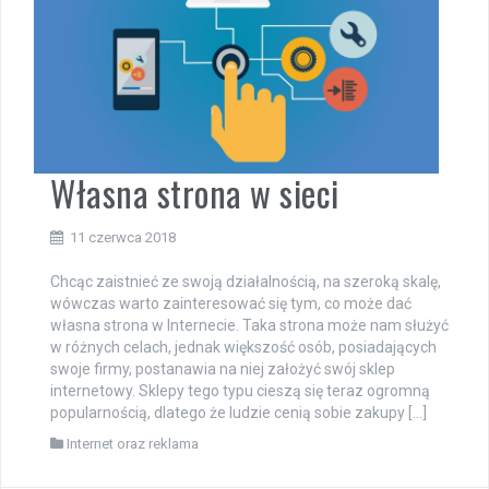
Własna strona w sieci
11 czerwca 2018
Chcąc zaistnieć ze swoją działalnością, na szeroką skalę,
wówczas warto zainteresować się tym, co może dać
własna strona w Internecie. Taka strona może nam służyć
w różnych celach, jednak większość osób, posiadających
swoje firmy, postanawia na niej założyć swój sklep
internetowy. Sklepy tego typu cieszą się teraz ogromną
popularnością, dlatego że ludzie cenią sobie zakupy […]
Internet oraz reklama