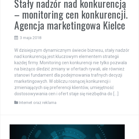
Stały nadzór nad konkurencją
– monitoring cen konkurencji.
Agencja marketingowa Kielce
3 maja 2018
W dzisiejszym dynamicznym świecie biznesu, stały nadzór
nad konkurencją jest kluczowym elementem strategii
każdej firmy. Monitoring cen konkurencji nie tylko pozwala
na bieżąco śledzić zmiany w ofertach rywali, ale również
stanowi fundament dla podejmowania trafnych decyzji
marketingowych. W obliczu rosnącej konkurencji i
zmieniających się preferencji klientów, umiejętność
dostosowywania cen i ofert staje się niezbędna do […]
Internet oraz reklama