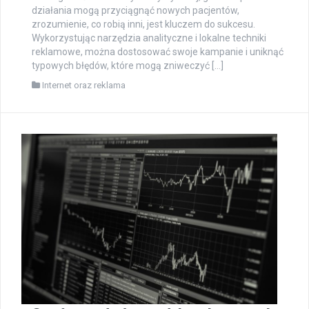
działania mogą przyciągnąć nowych pacjentów,
zrozumienie, co robią inni, jest kluczem do sukcesu.
Wykorzystując narzędzia analityczne i lokalne techniki
reklamowe, można dostosować swoje kampanie i uniknąć
typowych błędów, które mogą zniweczyć […]
Internet oraz reklama