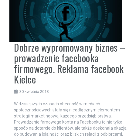
Dobrze wypromowany biznes –
prowadzenie facebooka
firmowego. Reklama facebook
Kielce
30 kwietnia 2018
W dzisiejszych czasach obecność w mediach
społecznościowych stała się nieodłącznym elementem
strategii marketingowej każdego przedsiębiorstwa.
Prowadzenie firmowego konta na Facebooku to nie tylko
sposób na dotarcie do klientów, ale także doskonała okazja
do budowania lojalności oraz bliskich relacji z odbiorcami.