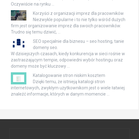
Oczywiście na rynku …
Korzyści z organizacji imprez dla pracowników
Niezwykle popularne i to nie tylko wśród dużych
firm jest organizowanie imprez dla swoich pracowników.
Trudno się temu dziwić, …
SEO specjalnie dla biznesu – seo hosting, tanie
domeny seo.
W dzisiejszych czasach, kiedy konkurencja w sieci rośnie w
zastraszającym tempie, odpowiedni wybór hostingu oraz
domeny może być kluczowy …
Katalogowanie stron niskim kosztem
Dzięki temu, że istnieją katalogi stron
internetowych, zwykłym użytkownikom jest o wiele łatwiej
znaleźć informacje, których w danym momencie …