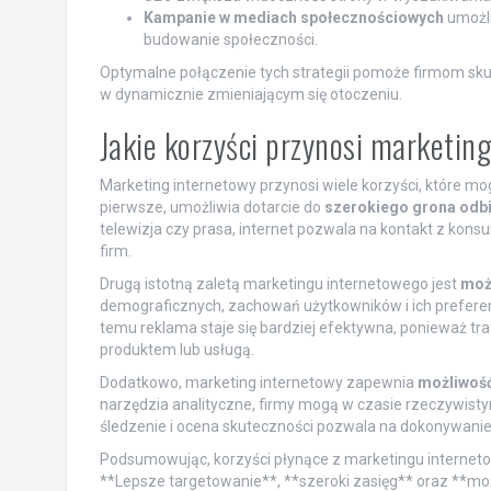
Kampanie w mediach społecznościowych
umożli
budowanie społeczności.
Optymalne połączenie tych strategii pomoże firmom skut
w dynamicznie zmieniającym się otoczeniu.
Jakie korzyści przynosi marketin
Marketing internetowy przynosi wiele korzyści, które 
pierwsze, umożliwia dotarcie do
szerokiego grona odb
telewizja czy prasa, internet pozwala na kontakt z kon
firm.
Drugą istotną zaletą marketingu internetowego jest
moż
demograficznych, zachowań użytkowników i ich preferen
temu reklama staje się bardziej efektywna, ponieważ t
produktem lub usługą.
Dodatkowo, marketing internetowy zapewnia
możliwość
narzędzia analityczne, firmy mogą w czasie rzeczywist
śledzenie i ocena skuteczności pozwala na dokonywanie 
Podsumowując, korzyści płynące z marketingu internetow
**Lepsze targetowanie**, **szeroki zasięg** oraz **mo