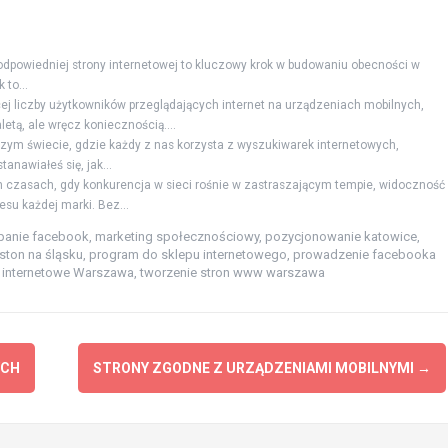
dpowiedniej strony internetowej to kluczowy krok w budowaniu obecności w
 to...
ej liczby użytkowników przeglądających internet na urządzeniach mobilnych,
letą, ale wręcz koniecznością....
szym świecie, gdzie każdy z nas korzysta z wyszukiwarek internetowych,
anawiałeś się, jak...
h czasach, gdy konkurencja w sieci rośnie w zastraszającym tempie, widoczność
su każdej marki. Bez...
anie facebook
,
marketing społecznościowy
,
pozycjonowanie katowice
,
ston na śląsku
,
program do sklepu internetowego
,
prowadzenie facebooka
 internetowe Warszawa
,
tworzenie stron www warszawa
YCH
STRONY ZGODNE Z URZĄDZENIAMI MOBILNYMI
→