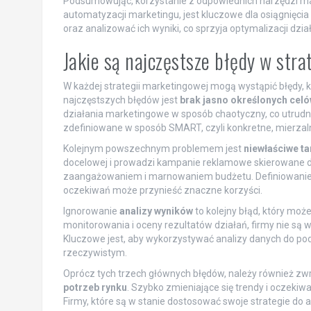
Podsumowując, korzystanie z odpowiednich narzędzi ma
automatyzacji marketingu, jest kluczowe dla osiągnięci
oraz analizować ich wyniki, co sprzyja optymalizacji dzi
Jakie są najczęstsze błędy w st
W każdej strategii marketingowej mogą wystąpić błędy, 
najczęstszych błędów jest
brak jasno określonych cel
działania marketingowe w sposób chaotyczny, co utrudnia
zdefiniowane w sposób SMART, czyli konkretne, mierzalne
Kolejnym powszechnym problemem jest
niewłaściwe t
docelowej i prowadzi kampanie reklamowe skierowane do
zaangażowaniem i marnowaniem budżetu. Definiowanie id
oczekiwań może przynieść znaczne korzyści.
Ignorowanie
analizy wyników
to kolejny błąd, który moż
monitorowania i oceny rezultatów działań, firmy nie są w
Kluczowe jest, aby wykorzystywać analizy danych do p
rzeczywistym.
Oprócz tych trzech głównych błędów, należy również zw
potrzeb rynku
. Szybko zmieniające się trendy i oczeki
Firmy, które są w stanie dostosować swoje strategie do