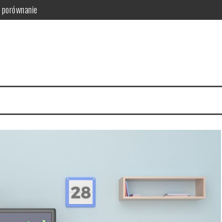
i porównanie
ny produkt
znesu i samorządu
 kluczowe?
cesu Twojego wydarzenia
 Bezpieczeństwa