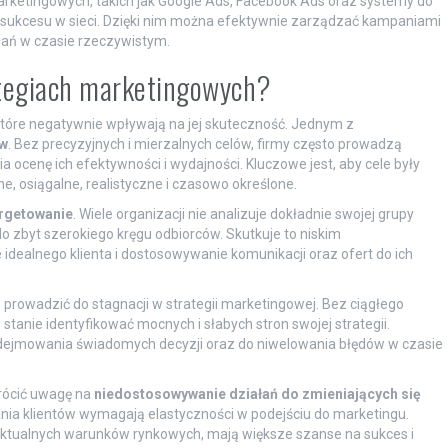
rketingowych, takich jak Google Ads, Facebook Ads oraz systemy do
a sukcesu w sieci. Dzięki nim można efektywnie zarządzać kampaniami
ałań w czasie rzeczywistym.
rategiach marketingowych?
które negatywnie wpływają na jej skuteczność. Jednym z
ów
. Bez precyzyjnych i mierzalnych celów, firmy często prowadzą
 ocenę ich efektywności i wydajności. Kluczowe jest, aby cele były
, osiągalne, realistyczne i czasowo określone.
argetowanie
. Wiele organizacji nie analizuje dokładnie swojej grupy
 zbyt szerokiego kręgu odbiorców. Skutkuje to niskim
ealnego klienta i dostosowywanie komunikacji oraz ofert do ich
e prowadzić do stagnacji w strategii marketingowej. Bez ciągłego
 stanie identyfikować mocnych i słabych stron swojej strategii.
odejmowania świadomych decyzji oraz do niwelowania błędów w czasie
rócić uwagę na
niedostosowywanie działań do zmieniających się
wania klientów wymagają elastyczności w podejściu do marketingu.
 aktualnych warunków rynkowych, mają większe szanse na sukces i