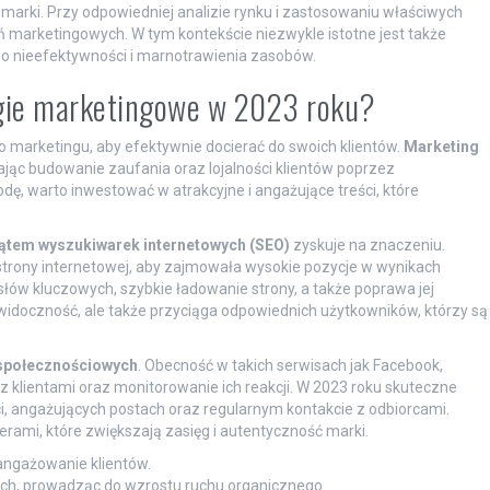
marki. Przy odpowiedniej analizie rynku i zastosowaniu właściwych
 marketingowych. W tym kontekście niezwykle istotne jest także
o nieefektywności i marnotrawienia zasobów.
tegie marketingowe w 2023 roku?
 marketingu, aby efektywnie docierać do swoich klientów.
Marketing
ając budowanie zaufania oraz lojalności klientów poprzez
dę, warto inwestować w atrakcyjne i angażujące treści, które
ątem wyszukiwarek internetowych (SEO)
zyskuje na znaczeniu.
trony internetowej, aby zajmowała wysokie pozycje w wynikach
ów kluczowych, szybkie ładowanie strony, a także poprawa jej
widoczność, ale także przyciąga odpowiednich użytkowników, którzy są
społecznościowych
. Obecność w takich serwisach jak Facebook,
z klientami oraz monitorowanie ich reakcji. W 2023 roku skuteczne
, angażujących postach oraz regularnym kontakcie z odbiorcami.
ami, które zwiększają zasięg i autentyczność marki.
ngażowanie klientów.
ch, prowadząc do wzrostu ruchu organicznego.