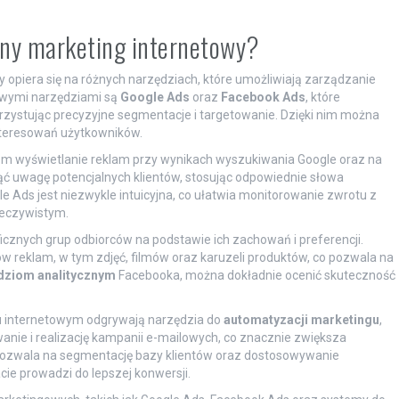
czny marketing internetowy?
 opiera się na różnych narzędziach, które umożliwiają zarządzanie
owymi narzędziami są
Google Ads
oraz
Facebook Ads
, które
rzystując precyzyjne segmentacje i targetowanie. Dzięki nim można
nteresowań użytkowników.
om wyświetlanie reklam przy wynikach wyszukiwania Google oraz na
ć uwagę potencjalnych klientów, stosując odpowiednie słowa
e Ads jest niezwykle intuicyjna, co ułatwia monitorowanie zwrotu z
zeczywistym.
ficznych grup odbiorców na podstawie ich zachowań i preferencji.
reklam, w tym zdjęć, filmów oraz karuzeli produktów, co pozwala na
dziom analitycznym
Facebooka, można dokładnie ocenić skuteczność
gu internetowym odgrywają narzędzia do
automatyzacji marketingu
,
anie i realizację kampanii e-mailowych, co znacznie zwiększa
ozwala na segmentację bazy klientów oraz dostosowywanie
cie prowadzi do lepszej konwersji.