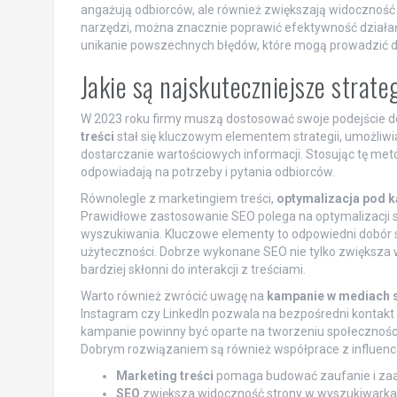
angażują odbiorców, ale również zwiększają widoczność 
narzędzi, można znacznie poprawić efektywność działań
unikanie powszechnych błędów, które mogą prowadzić d
Jakie są najskuteczniejsze stra
W 2023 roku firmy muszą dostosować swoje podejście do
treści
stał się kluczowym elementem strategii, umożliwi
dostarczanie wartościowych informacji. Stosując tę meto
odpowiadają na potrzeby i pytania odbiorców.
Równolegle z marketingiem treści,
optymalizacja pod k
Prawidłowe zastosowanie SEO polega na optymalizacji s
wyszukiwania. Kluczowe elementy to odpowiedni dobór sł
użyteczności. Dobrze wykonane SEO nie tylko zwiększa 
bardziej skłonni do interakcji z treściami.
Warto również zwrócić uwagę na
kampanie w mediach 
Instagram czy LinkedIn pozwala na bezpośredni kontakt 
kampanie powinny być oparte na tworzeniu społeczności
Dobrym rozwiązaniem są również współprace z influencer
Marketing treści
pomaga budować zaufanie i zaa
SEO
zwiększa widoczność strony w wyszukiwarka