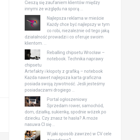
Cieszą się zaufaniem klientów między
innymi ze względu na sporą …
Najlepsza reklama w mieście
Każdy chce być najlepszy w tym
co robi, niezależnie od tego jaką
działalność prowadzi i co oferuje swoim
klientom. …
Reballing chipsetu Wrocław –
notebook. Technika naprawy
chipsetu
Artefakty i kłopoty z grafiką – notebook
Każda nawet najlepsza karta graficzna
posiada swoją żywotność. Jeśli jesteśmy
posiadaczami drogiego …
Portal ogłoszeniowy
Sprzedam rower, samochód,
dom, działkę, sukienkę, spodnie wózek po
dziecku. Czy znasz te hasła? A może
nasuwa CI się …
W jaki sposób zawrzeć w CV cele