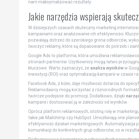
nam maksymalizować rezultaty.
Jakie narzędzia wspierają skute
W dzisiejszych czasach skuteczny marketing internetowy
kampaniami oraz analizowanie ich efektywności. Klucz
pozwalają dotrzeć do szerokiego grona odbiorców, wyko
tworzyć reklamy, które są dopasowane do potrzeb i zai
Google Ads to platforma, która umożliwia reklamodawc
stronach partnerów. Użytkownicy mogą łatwo przyciągną
kluczowe. Warto zaznaczyć, że
analiza wyników
w Googl
inwestycji (ROI) oraz optymalizację kampanii w czasie r
Facebook Ads, z kolei, daje możliwość dotarcia do specy
Reklamodawcy mogą korzystać z różnorodnych formatów 
twórcze podejście do promocji. Dodatkowo, dzięki
narzę
kampanii i dostosować ją w zależności od wyników.
Oprócz platform reklamowych, istotną rolę w marketin
takie jak Mailchimp czy HubSpot. Umożliwiają one planow
efektywność działań marketingowych. Automatyzacja p
komunikacji do konkretnych grup odbiorców, co w rezulta