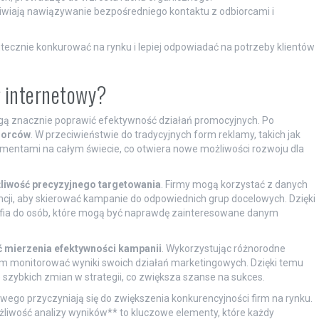
wiają nawiązywanie bezpośredniego kontaktu z odbiorcami i
ecznie konkurować na rynku i lepiej odpowiadać na potrzeby klientów
g internetowy?
mogą znacznie poprawić efektywność działań promocyjnych. Po
iorców
. W przeciwieństwie do tradycyjnych form reklamy, takich jak
sumentami na całym świecie, co otwiera nowe możliwości rozwoju dla
liwość precyzyjnego targetowania
. Firmy mogą korzystać z danych
cji, aby skierować kampanie do odpowiednich grup docelowych. Dzięki
rafia do osób, które mogą być naprawdę zainteresowane danym
 mierzenia efektywności kampanii
. Wykorzystując różnorodne
ym monitorować wyniki swoich działań marketingowych. Dzięki temu
szybkich zmian w strategii, co zwiększa szanse na sukces.
ego przyczyniają się do zwiększenia konkurencyjności firm na rynku.
żliwość analizy wyników** to kluczowe elementy, które każdy