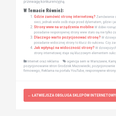
przewagę konkurencyjną.
W Temacie Również:
Gdzie zamówić stronę internetową?
Zamówienie o
sieci, jednak wiele osób staje przed dylematem, gdzie i jak
Strony www na urządzenia mobilne
W dobie rosnąc
posiadanie responsywnej strony www stało się nie tylko za
Dlaczego warto pozycjonować stronę?
W dzisiej
posiadanie widocznej strony to klucz do sukcesu. Czy zast
Jak wpłynąć na widoczność strony?
W dzisiejszyc
strony internetowej staje się kluczowym elementem sukce
Internet oraz reklama
agencja sem w Warszawie
,
Kamp
pozycjonowanie stron Grodzisk Mazowiecki
,
pozycjonownie 
firmowego
,
Reklama na portalu YouTube
,
responsywne strony
Zobacz
←
ŁATWIEJSZA OBSŁUGA SKLEPÓW INTERNETOW
wpisy