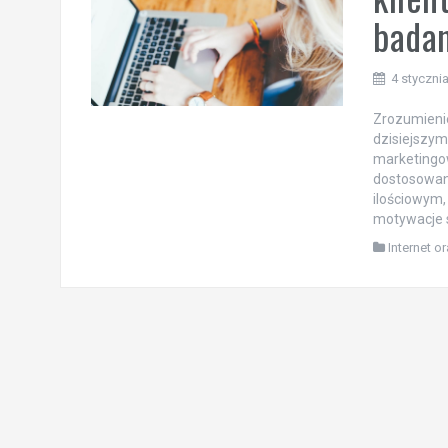
badan
4 styczni
Zrozumienie
dzisiejszym
marketingow
dostosowan
ilościowym,
motywacje s
Internet o