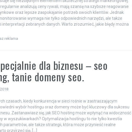
 staje się niezbędnym elementem skutecznej strategii marketingowej.
e regularnie analizują ceny rywali, mają szansę na szybsze reagowanie
ynkowe oraz lepsze zaspokajanie potrzeb swoich klientów. Jednak
onitorowanie wymaga nie tylko odpowiednich narzędzi, ale także
i interpretacji zebranych danych. Warto zrozumieć, jakie błędy można
raz reklama
pecjalnie dla biznesu – seo
ng, tanie domeny seo.
 2018
ych czasach, kiedy konkurencja w sieci rośnie w zastraszającym
powiedni wybór hostingu oraz domeny może być kluczowy dla sukcesu
nesu. Zastanawiasz się, jak SEO hosting może wpłynąć na widoczność
ny w wyszukiwarkach? Optymalizacja hostingu to nie tylko kwestia
h parametrów, ale także strategii, która może przynieść realne
rto przyjrzeć się, […]