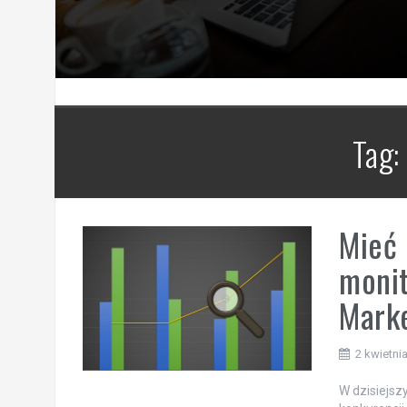
Tag:
Mieć 
monit
Marke
2 kwietni
W dzisiejs