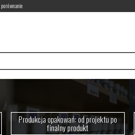
i porównanie
ny produkt
znesu i samorządu
 kluczowe?
cesu Twojego wydarzenia
 Bezpieczeństwa
Produkcja opakowań: od projektu po
finalny produkt