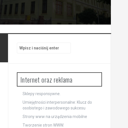
Szukaj:
Internet oraz reklama
Sklepy responsywne.
Umiejętności interpersonalne: Klucz do
osobistego i zawodowego sukcesu
Strony www na urządzenia mobilne
Tworzenie stron WWW.