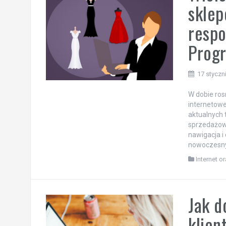
sklep
respo
Prog
17 styczn
W dobie ros
internetowe
aktualnych 
sprzedażowe
nawigacja i
nowoczesny 
Internet o
Jak d
klien