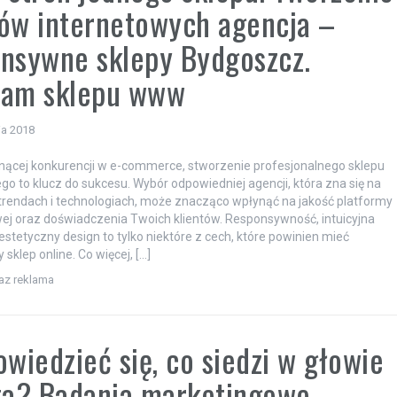
ów internetowych agencja –
nsywne sklepy Bydgoszcz.
ram sklepu www
ia 2018
nącej konkurencji w e-commerce, stworzenie profesjonalnego sklepu
go to klucz do sukcesu. Wybór odpowiedniej agencji, która zna się na
trendach i technologiach, może znacząco wpłynąć na jakość platformy
j oraz doświadczenia Twoich klientów. Responsywność, intuicyjna
 estetyczny design to tylko niektóre z cech, które powinien mieć
sklep online. Co więcej, […]
raz reklama
owiedzieć się, co siedzi w głowie
ta? Badania marketingowe –