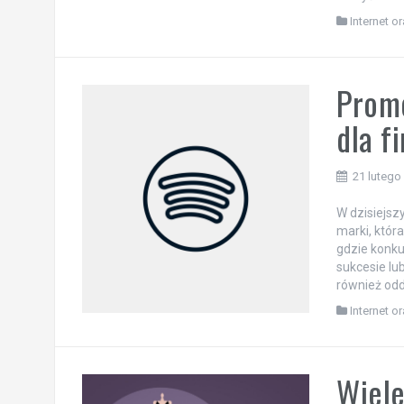
Internet o
Promo
dla f
21 lutego
W dzisiejsz
marki, któr
gdzie konku
sukcesie lub
również odd
Internet o
Wiele