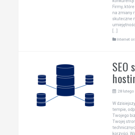
konkurencji
Firmy, któr
na zmiany r
skuteczne m
umiejętnośc
[…]
Internet o
SEO s
hosti
28 lutego
W dzisiejsz
tempie, od
Twojego biz
Twojej stro
technicznyc
korzyści. Wa