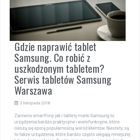
Gdzie naprawić tablet
Samsung. Co robić z
uszkodzonym tabletem?
Serwis tabletów Samsung
Warszawa
3 listopada 2018
Zarówno smartfony jak i tablety marki Samsung to
urządzenia bardzo praktyczne i wielofunkcyjne, które
cieszą się sporą popularnością wśród klientów. Niestety, są
to także urządzenia, które bardzo często ulegają mniejszej