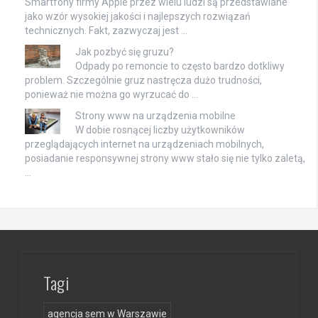
Smartfony firmy Apple przez wielu ludzi są przedstawiane
jako wzór wysokiej jakości i najlepszych rozwiązań
technicznych. Fakt, zazwyczaj jest …
Jak pozbyć się gruzu?
Odpady po remoncie to często bardzo dotkliwy
problem. Szczególnie gruz nastręcza dużo trudności,
ponieważ nie można go wyrzucać do …
Strony www na urządzenia mobilne
W dobie rosnącej liczby użytkowników
przeglądających internet na urządzeniach mobilnych,
posiadanie responsywnej strony www stało się nie tylko zaletą,
…
Tagi
agencja sem w Warszawie