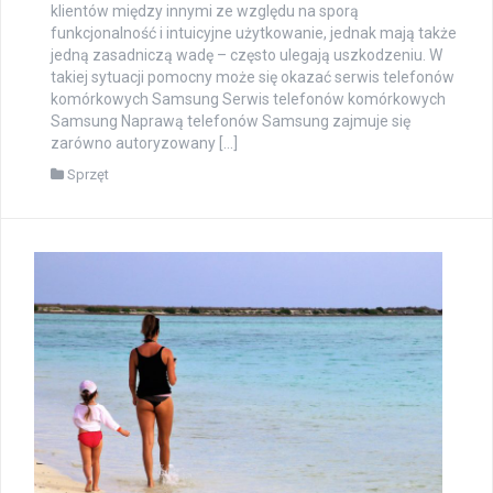
klientów między innymi ze względu na sporą
funkcjonalność i intuicyjne użytkowanie, jednak mają także
jedną zasadniczą wadę – często ulegają uszkodzeniu. W
takiej sytuacji pomocny może się okazać serwis telefonów
komórkowych Samsung Serwis telefonów komórkowych
Samsung Naprawą telefonów Samsung zajmuje się
zarówno autoryzowany […]
Sprzęt